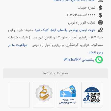
RAHETOOS@YAHOO.COM
قوانین پرواز برای خانم های باردار
شماره حساب
لوازم ممنوعه در هواپیما کدامند
6037998800198888
آشنایی با فرودگاه های ایران و جهان
شرکت انوار راه توس
جهت ارسال پیام در واتساپ اینجا کلیک کنید
مشهد: خیابان ابن
فرودگاه بین المللی مهرآباد
فرودگاه بین المللی هاشمی نژاد مشهد
سینا 16/1 ‍‍‍- پاستور (بین پاستور 22 و تقاطع ابن سینا ) شرکت خدمات
فرودگاه بین المللی امام خمینی
مسافرت, هوایی، گردشگری و زیارتی انوار راه توس
موقعیت ما بر
فرودگاه جدید استانبول
روی نقشه
پشتیبانی WhatsAPP
شرکت های ریلی
معرفی قطارهای نورالرضا
مجوزها و نمادها
معرفی شرکت ریلی رجا
معرفی شرکت ریلی فدک
معرفی راه آهن جمهوری اسلامی ایران
معرفی قطار های 5 ستاره در ایران
جهان گردی