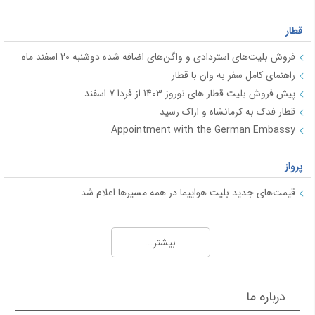
قطار
فروش بلیت‌های استردادی و واگن‌های اضافه شده دوشنبه 20 اسفند ماه
راهنمای کامل سفر به وان با قطار
پیش فروش بلیت قطار های نوروز 1403 از فردا 7 اسفند
قطار فدک به کرمانشاه و اراک رسید
Appointment with the German Embassy
پرواز
قیمت‌های جدید بلیت هواپیما در همه مسیرها اعلام شد
فروش بلیت پروازهای نوروزی "هما" در مسیرهای داخلی
15 نکته جذاب در مورد هواپیماها و خطوط هوایی
بیشتر...
راهنمای وقت سفارت
شرکت های هواپیمایی
راهنمای سفارت آلمان
شرکت هواپیمایی کارون
درباره ما
راهنمای وقت سفارت ایتالیا
شرکت هواپیمایی پویا