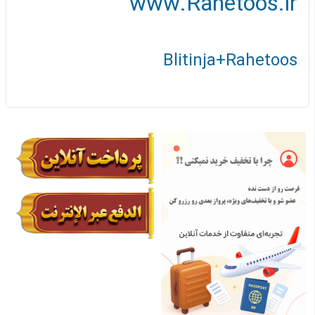
www.Rahetoos.ir
Blitinja+Rahetoos