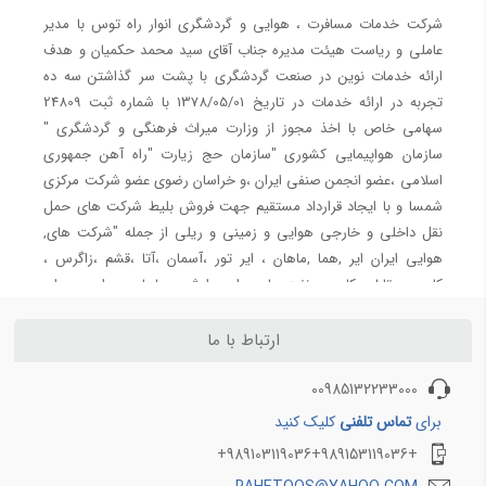
راهنمای وقت سفارت اتریش
شرکت هواپیمایی آوا
شرکت خدمات مسافرت ، هوایی و گردشگری انوار راه توس با مدیر
راهنمای وقت سفارت فرانسه
شرکت هواپیمایی آتا
عاملی و ریاست هیئت مدیره جناب آقای سید محمد حکمیان و هدف
شرکت هواپیمایی معراج
ارائه خدمات نوین در صنعت گردشگری با پشت سر گذاشتن سه ده
تجربه در ارائه خدمات در تاریخ 1378/05/01 با شماره ثبت 24809
شرکت هواپیمایی قشم
سهامی خاص با اخذ مجوز از وزارت میراث فرهنگی و گردشگری "
شرکت هواپیمایی کیش ایر
سازمان هواپیمایی کشوری "سازمان حج زیارت "راه آهن جمهوری
اسلامی ،عضو انجمن صنفی ایران ،و خراسان رضوی عضو شرکت مرکزی
شرکت های هواپیمایی 2
شرکت های هواپیمایی 3
شمسا و با ایجاد قرارداد مستقیم جهت فروش بلیط شرکت های حمل
شرکت هواپیمایی وارش
هواپیمایی ایران ایرتور
نقل داخلی و خارجی هوایی و زمینی و ریلی از جمله "شرکت های,
شرکت هواپیمایی سپهران
هوایی ایران ایر ,هما ,ماهان ، ایر تور ،آسمان ،آتا ،قشم ،زاگرس ،
کاسپین، تابان، کارون ، نفت، پارس ایر ،وارش ، ساها ،سپهران ، معراج
شرکت هواپیمایی تابان
، کیش ایر ، حمل و نقل ریلی , رجا " سفیر ریل آسیا " ریل پرداز نو
شرکت هواپیمایی کاسپین
آفرین , فدک , مسافری و باری جوپار ، نور الرضا ریل ترابر سبا ، پنج
ارتباط با ما
شرکت هواپیمایی آسمان
ستاره نور پارس لاریم ، بن ریل ،رعد تبریز ،مهتاب سیر جم تاسیس و
شرکت هواپیمایی زاگرس
00985132233000
سیستم فروش پروازهای سیستمی و چارتری را راه اندازی نمود. لطفا
شرکت هواپیمایی ماهان
در صورت بروز هرگونه مشکل با شماره تلفن های اعلام شده در انتهای
برای
تماس تلفنی
کلیک کنید
تماس حاصل نمایید. مدیریت 989103119036+
+989103119036+989153119036+
قوانین هواپیمایی