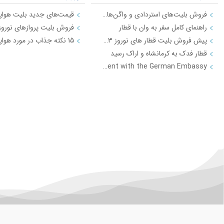
فروش بلیت‌های استردادی و واگن‌های اضافه شده دوشنبه 20 اسفند ماه
راهنمای کامل سفر به وان با قطار
پیش فروش بلیت قطار های نوروز 1403 از فردا 7 اسفند
قطار فدک به کرمانشاه و اراک رسید
Appointment with the German Embassy
شرکت های هواپیمایی 3
قوانین هواپیمایی
هواپیمایی ایران ایرتور
قوانین پرواز برای خانم های 
لوازم ممنوعه در هواپیما کدا
ایران گردی
تور های سیاحتی