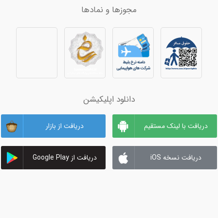
مجوزها و نمادها
سفری بهاری به نصف جهان + معرفی تور اصفهان
اعلام کاروان های عمره فروردین 1404 در استان خراسان رضوی+لیست کاروان ها
بلیط هواپیم
 تور آنتالیا
تصاویر
بلیط هواپیما
نوروز باستانی در گرجستان +تور نوروزی تفلیس
بلیط هواپیم
ور کیش
بلیط هواپیما
بلیط هواپیما
بلیط هواپیما
و چارتر 4
دانلود اپلیکیشن
دریافت با لینک مستقیم
دریافت از بازار
ان
هد
دریافت نسخه iOS
دریافت از Google Play