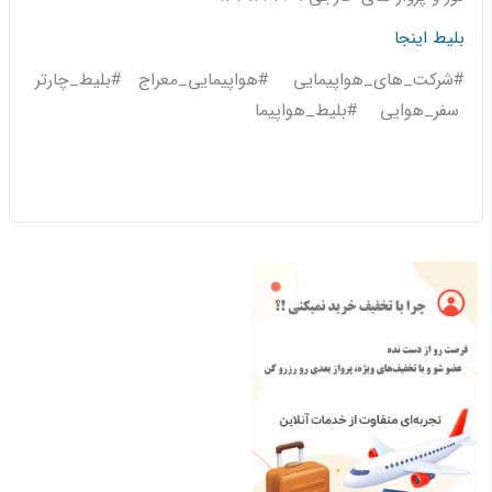
بلیط اینجا
#شرکت_های_هواپیمایی #هواپیمایی_معراج #بلیط_چارتر
سفر_هوایی #بلیط_هواپیما