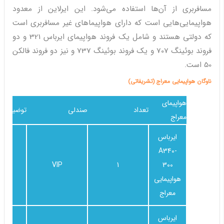
مسافربری از آن‌ها استفاده می‌شود. این ایرلاین از معدود
هواپیمایی‌هایی است که دارای هواپیماهای غیر مسافربری است
که دولتی هستند و شامل یک فروند هواپیمای ایرباس 321 و دو
فروند بوئینگ 707 و یک فروند بوئینگ 737 و نیز دو فروند فالکن
50 است.
ناوگان هواپیمایی معراج (تشریفاتی)
هواپیمای
تعداد
صندلی
توضیحات
معراج
ایرباس
A340-
GA
VIP
1
300
هواپیمایی
معراج
ایرباس