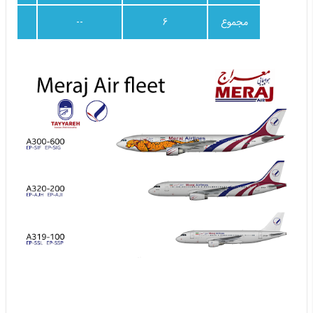
مجموع
6
--