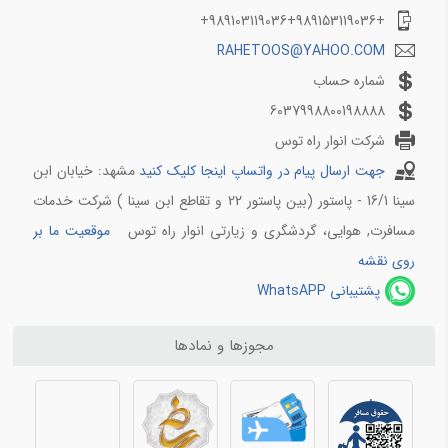
تماس حاصل نمایید. مدیریت 989103119036+
+989103119036+989153119036+
قوانین هواپیمایی
RAHETOOS@YAHOO.COM
قوانین پرواز برای خانم های باردار
شماره حساب
لوازم ممنوعه در هواپیما کدامند
6037998800198888
آشنایی با فرودگاه های ایران و جهان
شرکت انوار راه توس
جهت ارسال پیام در واتساپ اینجا کلیک کنید
مشهد: خیابان ابن
فرودگاه بین المللی مهرآباد
فرودگاه بین المللی هاشمی نژاد مشهد
سینا 16/1 ‍‍‍- پاستور (بین پاستور 22 و تقاطع ابن سینا ) شرکت خدمات
فرودگاه بین المللی امام خمینی
مسافرت, هوایی، گردشگری و زیارتی انوار راه توس
موقعیت ما بر
فرودگاه جدید استانبول
روی نقشه
پشتیبانی WhatsAPP
شرکت های ریلی
معرفی قطارهای نورالرضا
مجوزها و نمادها
معرفی شرکت ریلی رجا
معرفی شرکت ریلی فدک
معرفی راه آهن جمهوری اسلامی ایران
معرفی قطار های 5 ستاره در ایران