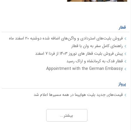
قطار
فروش بلیت‌های استردادی و واگن‌های اضافه شده دوشنبه 20 اسفند ماه
راهنمای کامل سفر به وان با قطار
پیش فروش بلیت قطار های نوروز 1403 از فردا 7 اسفند
قطار فدک به کرمانشاه و اراک رسید
Appointment with the German Embassy
پرواز
قیمت‌های جدید بلیت هواپیما در همه مسیرها اعلام شد
فروش بلیت پروازهای نوروزی "هما" در مسیرهای داخلی
15 نکته جذاب در مورد هواپیماها و خطوط هوایی
بیشتر...
راهنمای وقت سفارت
شرکت های هواپیمایی