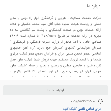
راهنمای سفارت آلمان
شرکت هواپیمایی کارون
درباره ما
راهنمای وقت سفارت ایتالیا
شرکت هواپیمایی پویا
راهنمای وقت سفارت اتریش
شرکت هواپیمایی آوا
شرکت خدمات مسافرت ، هوایی و گردشگری انوار راه توس با مدیر
راهنمای وقت سفارت فرانسه
شرکت هواپیمایی آتا
عاملی و ریاست هیئت مدیره جناب آقای سید محمد حکمیان و هدف
شرکت هواپیمایی معراج
ارائه خدمات نوین در صنعت گردشگری با پشت سر گذاشتن سه ده
تجربه در ارائه خدمات در تاریخ 1378/05/01 با شماره ثبت 24809
شرکت هواپیمایی قشم
سهامی خاص با اخذ مجوز از وزارت میراث فرهنگی و گردشگری "
شرکت هواپیمایی کیش ایر
سازمان هواپیمایی کشوری "سازمان حج زیارت "راه آهن جمهوری
اسلامی ،عضو انجمن صنفی ایران ،و خراسان رضوی عضو شرکت مرکزی
شرکت های هواپیمایی 2
شرکت های هواپیمایی 3
شمسا و با ایجاد قرارداد مستقیم جهت فروش بلیط شرکت های حمل
شرکت هواپیمایی وارش
هواپیمایی ایران ایرتور
نقل داخلی و خارجی هوایی و زمینی و ریلی از جمله "شرکت های,
شرکت هواپیمایی سپهران
هوایی ایران ایر ,هما ,ماهان ، ایر تور ،آسمان ،آتا ،قشم ،زاگرس ،
کاسپین، تابان، کارون ، نفت، پارس ایر ،وارش ، ساها ،سپهران ، معراج
شرکت هواپیمایی تابان
، کیش ایر ، حمل و نقل ریلی , رجا " سفیر ریل آسیا " ریل پرداز نو
شرکت هواپیمایی کاسپین
آفرین , فدک , مسافری و باری جوپار ، نور الرضا ریل ترابر سبا ، پنج
ارتباط با ما
شرکت هواپیمایی آسمان
ستاره نور پارس لاریم ، بن ریل ،رعد تبریز ،مهتاب سیر جم تاسیس و
شرکت هواپیمایی زاگرس
00985132233000
سیستم فروش پروازهای سیستمی و چارتری را راه اندازی نمود. لطفا
شرکت هواپیمایی ماهان
در صورت بروز هرگونه مشکل با شماره تلفن های اعلام شده در انتهای
برای
تماس تلفنی
کلیک کنید