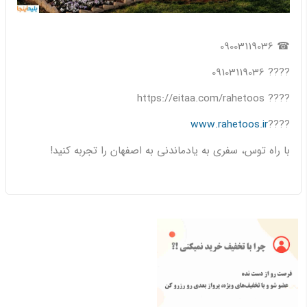
☎ 09003119036
???? 09103119036
???? https://eitaa.com/rahetoos
www.rahetoos.ir
????
با راه توس، سفری به یادماندنی به اصفهان را تجربه کنید!