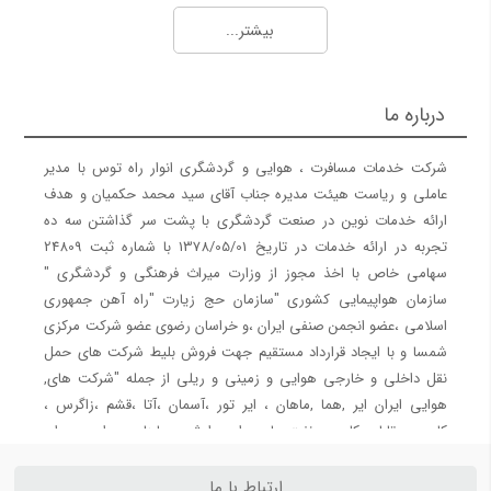
15 نکته جذاب در مورد هواپیماها و خطوط هوایی
بیشتر...
راهنمای وقت سفارت
شرکت های هواپیمایی
راهنمای سفارت آلمان
شرکت هواپیمایی کارون
درباره ما
راهنمای وقت سفارت ایتالیا
شرکت هواپیمایی پویا
راهنمای وقت سفارت اتریش
شرکت هواپیمایی آوا
شرکت خدمات مسافرت ، هوایی و گردشگری انوار راه توس با مدیر
راهنمای وقت سفارت فرانسه
شرکت هواپیمایی آتا
عاملی و ریاست هیئت مدیره جناب آقای سید محمد حکمیان و هدف
شرکت هواپیمایی معراج
ارائه خدمات نوین در صنعت گردشگری با پشت سر گذاشتن سه ده
تجربه در ارائه خدمات در تاریخ 1378/05/01 با شماره ثبت 24809
شرکت هواپیمایی قشم
سهامی خاص با اخذ مجوز از وزارت میراث فرهنگی و گردشگری "
شرکت هواپیمایی کیش ایر
سازمان هواپیمایی کشوری "سازمان حج زیارت "راه آهن جمهوری
اسلامی ،عضو انجمن صنفی ایران ،و خراسان رضوی عضو شرکت مرکزی
شرکت های هواپیمایی 2
شرکت های هواپیمایی 3
شمسا و با ایجاد قرارداد مستقیم جهت فروش بلیط شرکت های حمل
شرکت هواپیمایی وارش
هواپیمایی ایران ایرتور
نقل داخلی و خارجی هوایی و زمینی و ریلی از جمله "شرکت های,
شرکت هواپیمایی سپهران
هوایی ایران ایر ,هما ,ماهان ، ایر تور ،آسمان ،آتا ،قشم ،زاگرس ،
کاسپین، تابان، کارون ، نفت، پارس ایر ،وارش ، ساها ،سپهران ، معراج
شرکت هواپیمایی تابان
، کیش ایر ، حمل و نقل ریلی , رجا " سفیر ریل آسیا " ریل پرداز نو
شرکت هواپیمایی کاسپین
آفرین , فدک , مسافری و باری جوپار ، نور الرضا ریل ترابر سبا ، پنج
ارتباط با ما
شرکت هواپیمایی آسمان