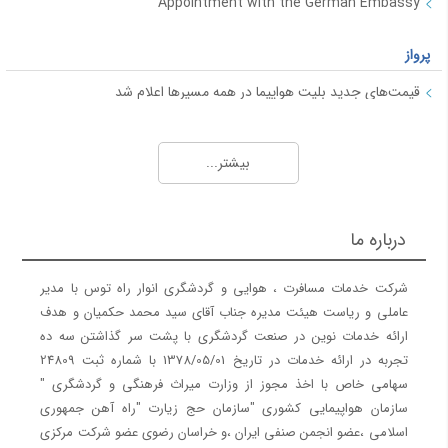
Appointment with the German Embassy
پرواز
قیمت‌های جدید بلیت هواپیما در همه مسیرها اعلام شد
فروش بلیت پروازهای نوروزی "هما" در مسیرهای داخلی
15 نکته جذاب در مورد هواپیماها و خطوط هوایی
بیشتر...
راهنمای وقت سفارت
شرکت های هواپیمایی
راهنمای سفارت آلمان
شرکت هواپیمایی کارون
درباره ما
راهنمای وقت سفارت ایتالیا
شرکت هواپیمایی پویا
راهنمای وقت سفارت اتریش
شرکت هواپیمایی آوا
شرکت خدمات مسافرت ، هوایی و گردشگری انوار راه توس با مدیر
راهنمای وقت سفارت فرانسه
شرکت هواپیمایی آتا
عاملی و ریاست هیئت مدیره جناب آقای سید محمد حکمیان و هدف
شرکت هواپیمایی معراج
ارائه خدمات نوین در صنعت گردشگری با پشت سر گذاشتن سه ده
تجربه در ارائه خدمات در تاریخ 1378/05/01 با شماره ثبت 24809
شرکت هواپیمایی قشم
سهامی خاص با اخذ مجوز از وزارت میراث فرهنگی و گردشگری "
شرکت هواپیمایی کیش ایر
سازمان هواپیمایی کشوری "سازمان حج زیارت "راه آهن جمهوری
اسلامی ،عضو انجمن صنفی ایران ،و خراسان رضوی عضو شرکت مرکزی
شرکت های هواپیمایی 2
شرکت های هواپیمایی 3