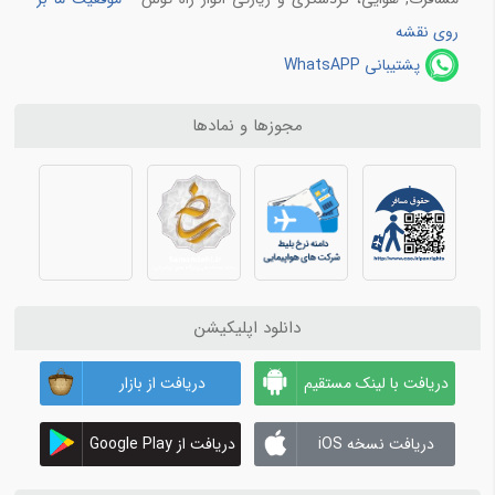
فرودگاه جدید استانبول
روی نقشه
پشتیبانی WhatsAPP
شرکت های ریلی
معرفی قطارهای نورالرضا
مجوزها و نمادها
معرفی شرکت ریلی رجا
معرفی شرکت ریلی فدک
معرفی راه آهن جمهوری اسلامی ایران
معرفی قطار های 5 ستاره در ایران
جهان گردی
دانلود اپلیکیشن
راه اندازی مجدد قطار تهران-وان
سفر به روسیه
دریافت با لینک مستقیم
دریافت از بازار
ایران گردی
دریافت نسخه iOS
دریافت از Google Play
سفر به تهران در ایام نوروز: فرصتی برای گشت و گذار در پایتخت خلوت
سفری به اعماق طبیعت بکر،در بازدید از چشمه سبز پوشان هرمزگان